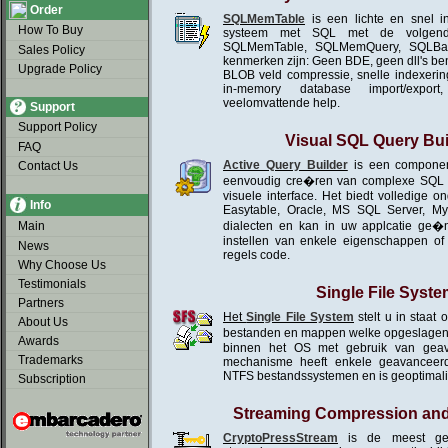
Order
SQLMemTable
is een lichte en snel 
How To Buy
systeem met SQL met de volgende
SQLMemTable, SQLMemQuery, SQLBatc
Sales Policy
kenmerken zijn: Geen BDE, geen dll's be
Upgrade Policy
BLOB veld compressie, snelle indexering
in-memory database import/export, 
veelomvattende help.
Support
Support Policy
Visual SQL Query Bui
FAQ
Active Query Builder
is een component
Contact Us
eenvoudig cre�ren van complexe SQL q
visuele interface. Het biedt volledige o
Info
Easytable, Oracle, MS SQL Server, 
Main
dialecten en kan in uw applcatie ge�
instellen van enkele eigenschappen of
News
regels code.
Why Choose Us
Testimonials
Single File Syste
Partners
Het
Single File System
stelt u in staat
About Us
bestanden en mappen welke opgeslagen 
Awards
binnen het OS met gebruik van geav
Trademarks
mechanisme heeft enkele geavanceer
NTFS bestandssystemen en is geoptimalis
Subscription
Streaming Compression and
CryptoPressStream
is de meest gea