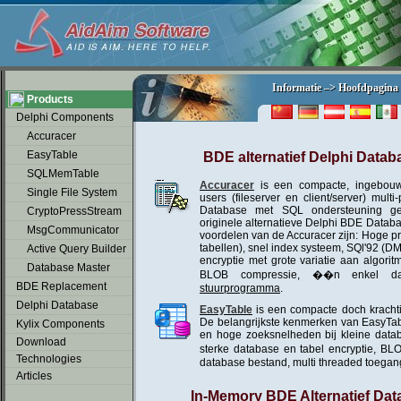
soap2day
Informatie –> Hoofdpagina
Informatie –> Hoofdpagina
Products
Delphi Components
Accuracer
EasyTable
BDE alternatief Delphi Data
SQLMemTable
Accuracer
is een compacte, ingebouwd
Single File System
users (fileserver en client/server) mul
Database met SQL ondersteuning g
CryptoPressStream
originele alternatieve Delphi BDE Databa
MsgCommunicator
voordelen van de Accuracer zijn: Hoge pr
tabellen), snel index systeem, SQl'92 (D
Active Query Builder
encryptie met grote variatie aan algori
Database Master
BLOB compressie, ��n enkel da
BDE Replacement
stuurprogramma
.
Delphi Database
EasyTable
is een compacte doch krachti
De belangrijkste kenmerken van EasyTabl
Kylix Components
en hoge zoeksnelheden bij kleine dat
Download
sterke database en tabel encryptie, B
Technologies
database bestand, multi threaded toegan
Articles
In-Memory BDE Alternatief Da