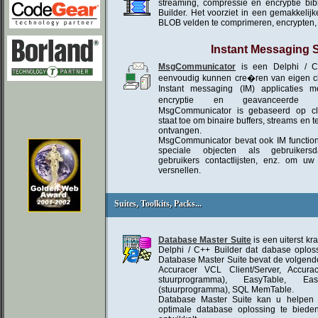
streaming, compressie en encryptie bib
Builder. Het voorziet in een gemakkeli
BLOB velden te comprimeren, encrypten, 
Instant Messaging
MsgCommunicator
is een Delphi / C
eenvoudig kunnen cre�ren van eigen cli
Instant messaging (IM) applicaties m
encryptie en geavanceerde ne
MsgCommunicator is gebaseerd op clie
staat toe om binaire buffers, streams en te
ontvangen.
MsgCommunicator bevat ook IM function
speciale objecten als gebruikersda
gebruikers contactlijsten, enz. om uw 
versnellen.
Suites, Toolkits, Packs...
Suites, Toolkits, Packs...
Database Master Suite
is een uiterst kr
Delphi / C++ Builder dat dabase oploss
Database Master Suite bevat de volgende
Accuracer VCL Client/Server, Accu
stuurprogramma), EasyTable, E
(stuurprogramma), SQL MemTable.
Database Master Suite kan u helpen
optimale database oplossing te biede