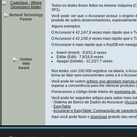
Todos os testes foram feitos na mesma máquina 
SP1).
Você pode ver que o Accuracer possui o engine 
produto de outros desenvolvedores, especialmente 
Alguns exemplos.
O Accuracer é 42,1/47,9 vezes mais rápido que o 
O Accuracer é 42,1/30,4 vezes mais rápido que o T
O Accuracer é mais rápido que o KeyDB em navegaç
Inserir (Insert) - 9,0/11,4 vezes
Editar (Edit) - 7,9/16,9 vezes
Apagar (Delete) - 22,2/27,7 vezes
Nos testes com 100.000 registros na tabela, o Acc
torna-se líder sem concorrentes como o é o Accura
Você pode ler outros
artigos que abordam marcas d
superar a concorrência para lhe oferecer produtos
Fornecemos o código-fonte inteiro do
programa de 
Você pode ler seguintes artigos para saber mais s
- Sistema de Banco de Dados do Accuracer (
Accura
-
EasyTable
-
Accuracer e EasyTable: Comparação de caracterís
Aqui você pode fazer o
download
gratuito das vers
Contact AidAim