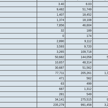
3.40
6.03
9,482
51,749
1,407
18,452
1,374
18,108
7,856
46,604
32
189
0
174
2,890
9,112
3,593
9,720
3,265
109,718
50,682
144,058
10,657
48,314
30,687
51,562
77,711
205,261
1,
471
562
63
499
687
1,312
281
549
34,141
275,515
235,279
991,458
3,