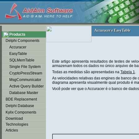
soap2day
Accuracer e EasyTable
Accuracer e EasyTable
Products
Delphi Components
Accuracer
EasyTable
SQLMemTable
Este artigo apresenta resultados de testes de ve
armazenam todos os dados no único arquivo de ba
Single File System
Todas as medidas são apresentadas na
Tabela 1
.
CryptoPressStream
As velocidades relativas das engines de banco d
MsgCommunicator
diagrama apresenta visualmente qual produto é mai
Active Query Builder
Você pode ver que o Accuracer é o banco de dados
Database Master
BDE Replacement
Delphi Database
Kylix Components
Download
Technologies
Articles