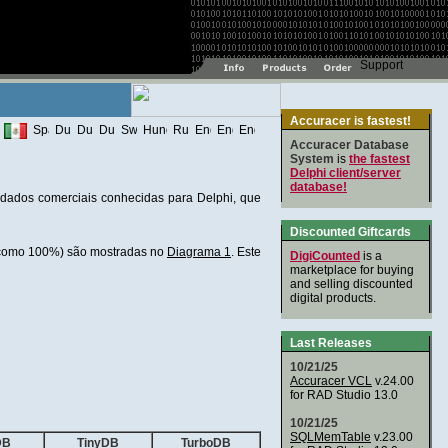
Accuracer is fastest!
Accuracer Database
System
is
the fastest
Delphi client/server
database!
e dados comerciais conhecidas para Delphi, que
Discounted Giftcards
a como 100%) são mostradas no
Diagrama 1
. Este
DigiCounted
is a
marketplace for buying
and selling discounted
digital products.
Last Releases
10/21/25
Accuracer VCL
v.24.00
for RAD Studio 13.0
10/21/25
SQLMemTable
v.23.00
DB
TinyDB
TurboDB