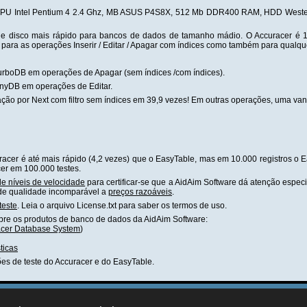
(CPU Intel Pentium 4 2.4 Ghz, MB ASUS P4S8X, 512 Mb DDR400 RAM, HDD Wester
de disco mais rápido para bancos de dados de tamanho mádio. O Accuracer é 1
para as operações Inserir / Editar / Apagar com índices como também para qualqu
TurboDB em operações de Apagar (sem índices /com índices).
inyDB em operações de Editar.
ão por Next com filtro sem índices em 39,9 vezes! Em outras operações, uma va
uracer é até mais rápido (4,2 vezes) que o EasyTable, mas em 10.000 registros o
cer em 100.000 testes.
e níveis de velocidade
para certificar-se que a AidAim Software dá atenção especi
 de qualidade incomparável a
preços razoáveis
.
teste
. Leia o arquivo License.txt para saber os termos de uso.
obre os produtos de banco de dados da AidAim Software:
cer Database System
)
ticas
ões de teste do Accuracer e do EasyTable.