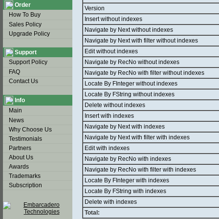
Order
Version
How To Buy
Insert without indexes
Sales Policy
Navigate by Next without indexes
Upgrade Policy
Navigate by Next with filter without indexes
Edit without indexes
Support
Support Policy
Navigate by RecNo without indexes
FAQ
Navigate by RecNo with filter without indexes
Contact Us
Locate By FInteger without indexes
Locate By FString without indexes
Info
Delete without indexes
Main
Insert with indexes
News
Navigate by Next with indexes
Why Choose Us
Navigate by Next with filter with indexes
Testimonials
Partners
Edit with indexes
About Us
Navigate by RecNo with indexes
Awards
Navigate by RecNo with filter with indexes
Trademarks
Locate By FInteger with indexes
Subscription
Locate By FString with indexes
Delete with indexes
Total: