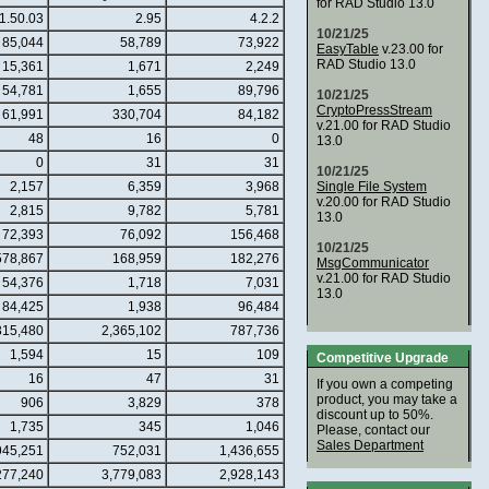
for RAD Studio 13.0
1.50.03
2.95
4.2.2
10/21/25
85,044
58,789
73,922
EasyTable
v.23.00 for
RAD Studio 13.0
15,361
1,671
2,249
54,781
1,655
89,796
10/21/25
CryptoPressStream
61,991
330,704
84,182
v.21.00 for RAD Studio
48
16
0
13.0
0
31
31
10/21/25
2,157
6,359
3,968
Single File System
v.20.00 for RAD Studio
2,815
9,782
5,781
13.0
72,393
76,092
156,468
10/21/25
578,867
168,959
182,276
MsgCommunicator
v.21.00 for RAD Studio
54,376
1,718
7,031
13.0
84,425
1,938
96,484
315,480
2,365,102
787,736
1,594
15
109
Competitive Upgrade
16
47
31
If you own a competing
product, you may take a
906
3,829
378
discount up to 50%.
1,735
345
1,046
Please, contact our
Sales Department
945,251
752,031
1,436,655
277,240
3,779,083
2,928,143