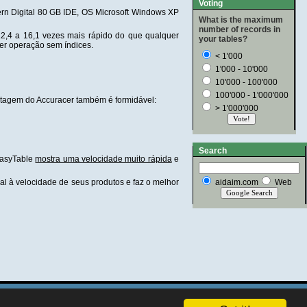
Voting
n Digital 80 GB IDE, OS Microsoft Windows XP
What is the maximum
number of records in
2,4 a 16,1 vezes mais rápido do que qualquer
your tables?
er operação sem índices.
< 1'000
1'000 - 10'000
10'000 - 100'000
100'000 - 1'000'000
ntagem do Accuracer também é formidável:
> 1'000'000
Search
 EasyTable
mostra uma velocidade muito rápida
e
al à velocidade de seus produtos e faz o melhor
aidaim.com
Web
© 2000-2026 AidAim Software